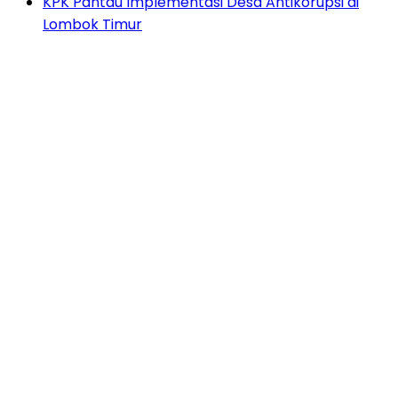
KPK Pantau Implementasi Desa Antikorupsi di
Lombok Timur