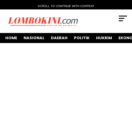
SCROLL TO CONTINUE WITH CONTENT
HOME
NASIONAL
DAERAH
POLITIK
HUKRIM
EKONO